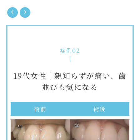
症例02
｜親知らずが痛い、歯
17歳
びも気になる
られ
術後