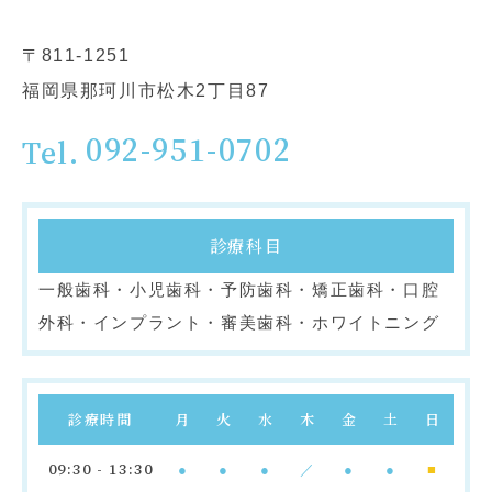
〒811-1251
福岡県那珂川市松木2丁目87
092-951-0702
診療科目
一般歯科・小児歯科・予防歯科・矯正歯科・口腔
外科・インプラント・審美歯科・ホワイトニング
診療時間
月
火
水
木
金
土
日
09:30 - 13:30
●
●
●
／
●
●
■